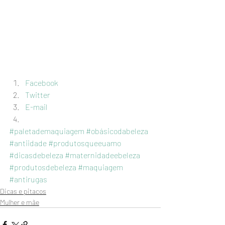
Facebook
Twitter
E-mail
#paletademaquiagem
#obásicodabeleza
#antiidade
#produtosqueeuamo
#dicasdebeleza
#maternidadeebeleza
#produtosdebeleza
#maquiagem
#antirugas
Dicas e pitacos
Mulher e mãe