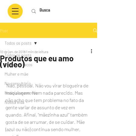
Post
Todos os posts
10 de jan. de 2018
1 min de leitura
Todos os posts
Produtos que eu amo
(vídeo)
Dicas e pitacos
Mulher e mãe
No consultório
 Não, pessoal. Não vou virar blogueira de 
maquiagem. Nem nada parecido. Mas 
Notícias e eventos
não acho que tem problema no fato da 
Nossa vida
gente variar de assunto de vez em 
quando. Afinal, “mãezinha azul” também 
gosta de se arrumar, de se cuidar. Mãe 
(azul ou não) continua sendo mulher, 