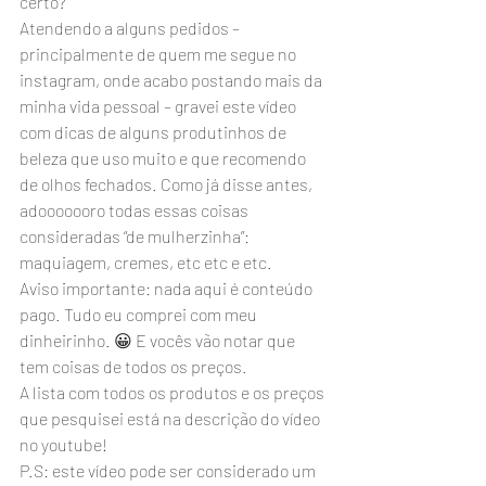
certo?
Atendendo a alguns pedidos – 
principalmente de quem me segue no 
instagram, onde acabo postando mais da 
minha vida pessoal – gravei este vídeo 
com dicas de alguns produtinhos de 
beleza que uso muito e que recomendo 
de olhos fechados. Como já disse antes, 
adooooooro todas essas coisas 
consideradas “de mulherzinha”: 
maquiagem, cremes, etc etc e etc.
Aviso importante: nada aqui é conteúdo 
pago. Tudo eu comprei com meu 
dinheirinho. 😀 E vocês vão notar que 
tem coisas de todos os preços.
A lista com todos os produtos e os preços 
que pesquisei está na descrição do vídeo 
no youtube!
P.S: este vídeo pode ser considerado um 