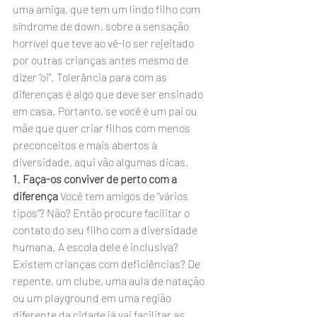
uma amiga, que tem um lindo filho com 
síndrome de down, sobre a sensação 
horrível que teve ao vê-lo ser rejeitado 
por outras crianças antes mesmo de 
dizer “oi”. Tolerância para com as 
diferenças é algo que deve ser ensinado 
em casa. Portanto, se você é um pai ou 
mãe que quer criar filhos com menos 
preconceitos e mais abertos à 
diversidade, aqui vão algumas dicas.
1. Faça-os conviver de perto com a 
diferença
 Você tem amigos de “vários 
tipos”? Não? Então procure facilitar o 
contato do seu filho com a diversidade 
humana. A escola dele é inclusiva? 
Existem crianças com deficiências? De 
repente, um clube, uma aula de natação 
ou um playground em uma região 
diferente da cidade já vai facilitar as 