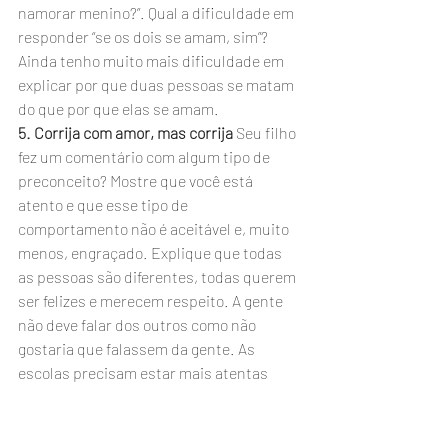
namorar menino?”. Qual a dificuldade em 
responder “se os dois se amam, sim”? 
Ainda tenho muito mais dificuldade em 
explicar por que duas pessoas se matam 
do que por que elas se amam.  
5. Corrija com amor, mas corrija
 Seu filho 
fez um comentário com algum tipo de 
preconceito? Mostre que você está 
atento e que esse tipo de 
comportamento não é aceitável e, muito 
menos, engraçado. Explique que todas 
as pessoas são diferentes, todas querem 
ser felizes e merecem respeito. A gente 
não deve falar dos outros como não 
gostaria que falassem da gente. As 
escolas precisam estar mais atentas 
quanto ao bullying, com certeza. Mas, se 
o seu filho está praticando bullying com o 
coleguinha com deficiência, a 