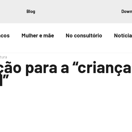
Blog
Down
acos
Mulher e mãe
No consultório
Notícia
itura
ção para a “criança
l”