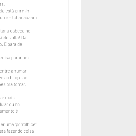
es.
ela está em mim. 
ndo e – tchanaaaam 
tar a cabeça no 
 ele volta! Dá 
. E para de 
recisa parar um 
 entre arrumar 
o ao blog e ao 
es pra tomar, 
ar mais 
ular ou no 
tamento é 
r uma “porrolhice” 
sta fazendo coisa 