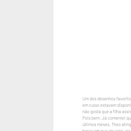
Um dos desenhos favoritos
em russo estavam disponív
não gosta que a filha ass
Pois bem. Já comentei que
últimos meses, Theo atin
horas em que ele está, cl