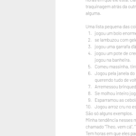
traquinagem atrás da outr
alguma.
Uma lista pequena das co
jogou um bolo enorme
se lambuzou com gele
jogou uma garrafa d
jogou um pote de cre
jogou na banheira.
Comeu massinha, tint
Jogou pela janela do 
querendo tudo de vol
Arremessou brinquedo
Se molhou inteiro jo
Esparramou as cebola
Jogou arroz cru no e
São só alguns exemplos. 
Minha tendência nesses m
chamado “Theo, vem cá”, “T
Tem horas em que eles pa