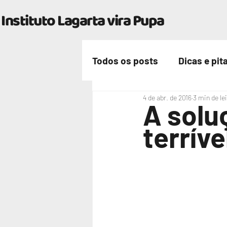
Instituto Lagarta vira Pupa
Todos os posts
Dicas e pit
4 de abr. de 2016
3 min de le
Nossa vida
A solu
terríve