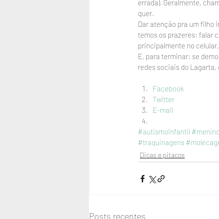
errada). Geralmente, cham
quer.
Dar atenção pra um filho i
temos os prazeres: falar c
principalmente no celular,
E, para terminar: se demo
redes sociais do Lagarta, 
Facebook
Twitter
E-mail
#autismoinfantil
#menino
#traquinagens
#molecag
Dicas e pitacos
Posts recentes