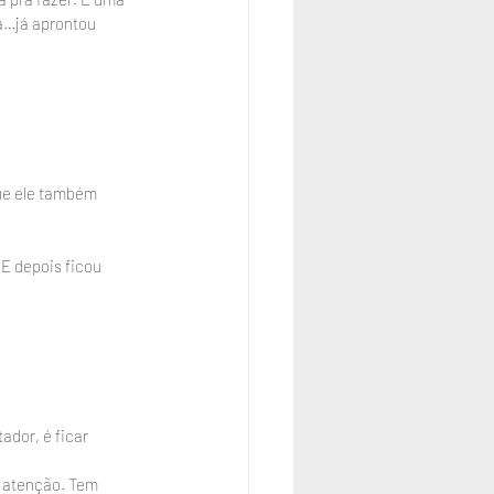
á…já aprontou 
ue ele também 
E depois ficou 
dor, é ficar 
 atenção. Tem 