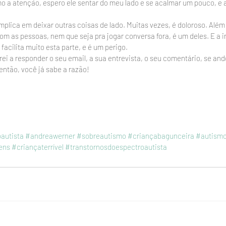
o a atenção, espero ele sentar do meu lado e se acalmar um pouco, e aí
mplica em deixar outras coisas de lado. Muitas vezes, é doloroso. Além
om as pessoas, nem que seja pra jogar conversa fora, é um deles. E a in
 facilita muito esta parte, e é um perigo.
rei a responder o seu email, a sua entrevista, o seu comentário, se an
então, você já sabe a razão! 
autista
#andreawerner
#sobreautismo
#criançabagunceira
#autism
ens
#criançaterrível
#transtornosdoespectroautista