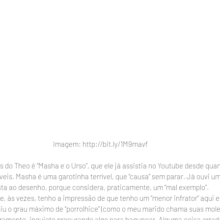
Imagem: http://bit.ly/1M9mavf
 do Theo é “Masha e o Urso”, que ele já assistia no Youtube desde qua
eis. Masha é uma garotinha terrível, que “causa” sem parar. Já ouvi u
ista ao desenho, porque considera, praticamente, um “mal exemplo”. 
, às vezes, tenho a impressão de que tenho um “menor infrator” aqui 
giu o grau máximo de “porrolhice” (como o meu marido chama suas mol
aramente, inquieto procurando algo para bagunçar. Alguma coisa errada