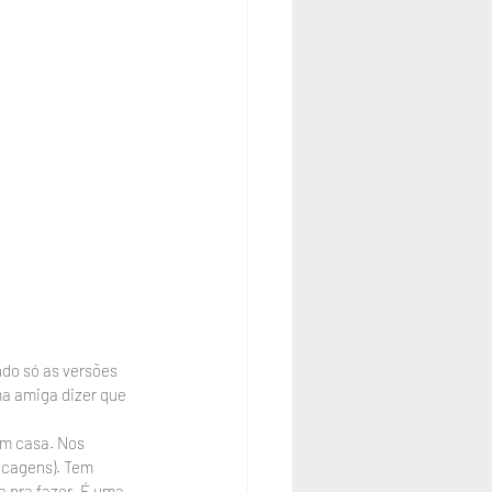
ndo só as versões 
ma amiga dizer que 
em casa. Nos 
ecagens). Tem 
 pra fazer. É uma 