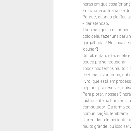
horas em que essa “criança
Eu fiz uma autoanálise do 
Porque, quando ele fica a
– dar atenção.
Theo não gosta de brinque
colo dele, fazer uns barul
gargalhadas! Me puxa de n
“causar”!
Difícil, então, é fazer el
pouco pra se recuperar. 
Todos nós temos muito o q
cozinha, lavar roupa, dobr
livro, que está em proces
pepinos pra resolver, cois
Para piorar, nossas 5 hor
justamente na hora em que
computador. E a forma co
comunicação, lembram?
Um cuidado importante ne
muito grande, ou isso ser