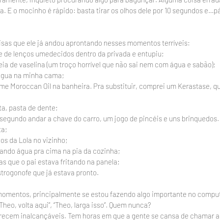
a. E o mocinho é rápido: basta tirar os olhos dele por 10 segundos e…p
isas que ele já andou aprontando nesses momentos terríveis:
 de lenços umedecidos dentro da privada e entupiu;
ia de vaselina (um troço horrível que não sai nem com água e sabão);
’água na minha cama;
me Moroccan Oil na banheira. Pra substituir, comprei um Kerastase, q
a, pasta de dente;
segundo andar a chave do carro, um jogo de pincéis e uns brinquedos. 
ta;
s da Lola no vizinho;
gando água pra cima na pia da cozinha;
s que o pai estava fritando na panela;
strogonofe que já estava pronto.
omentos, principalmente se estou fazendo algo importante no computa
heo, volta aqui”, “Theo, larga isso”. Quem nunca?
recem inalcançáveis. Tem horas em que a gente se cansa de chamar a