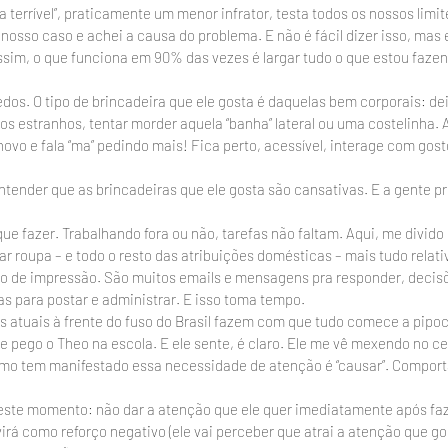
 terrível”, praticamente um menor infrator, testa todos os nossos limit
nosso caso e achei a causa do problema. E não é fácil dizer isso, mas 
ssim, o que funciona em 90% das vezes é largar tudo o que estou faze
dos. O tipo de brincadeira que ele gosta é daquelas bem corporais: dei
hos estranhos, tentar morder aquela “banha” lateral ou uma costelinha. Aí
ovo e fala “ma” pedindo mais! Fica perto, acessível, interage com gosto
e entender que as brincadeiras que ele gosta são cansativas. E a gente p
ue fazer. Trabalhando fora ou não, tarefas não faltam. Aqui, me divido
ar roupa – e todo o resto das atribuições domésticas – mais tudo relativ
so de impressão. São muitos emails e mensagens pra responder, decisõ
as para postar e administrar. E isso toma tempo.
as atuais à frente do fuso do Brasil fazem com que tudo comece a pipoc
 pego o Theo na escola. E ele sente, é claro. Ele me vê mexendo no cel
mo tem manifestado essa necessidade de atenção é “causar”. Compor
ste momento: não dar a atenção que ele quer imediatamente após faze
virá como reforço negativo (ele vai perceber que atrai a atenção que go