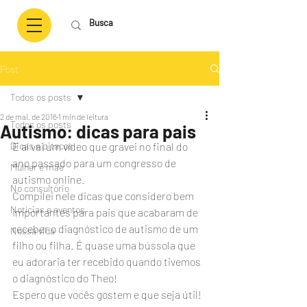
Post
Todos os posts
2 de mai. de 2016
1 min de leitura
Todos os posts
Autismo: dicas para pais
Dicas e pitacos
E aí vai um vídeo que gravei no final do 
ano passado para um congresso de 
Mulher e mãe
autismo online.
No consultório
Compilei nele dicas que considero bem 
Notícias e eventos
importantes para pais que acabaram de 
receber o diagnóstico de autismo de um 
Nossa vida
filho ou filha. É quase uma bússola que 
eu adoraria ter recebido quando tivemos 
o diagnóstico do Theo!
Espero que vocês gostem e que seja útil! 