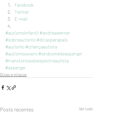
Facebook
Twitter
E-mail
#autismoinfantil
#andreawerner
#sobreautismo
#dicasparapais
#autismo
#criançaautista
#autismosevero
#síndromedeasperger
#transtornosdoespectroautista
#asperger
Dicas e pitacos
Posts recentes
Ver tudo