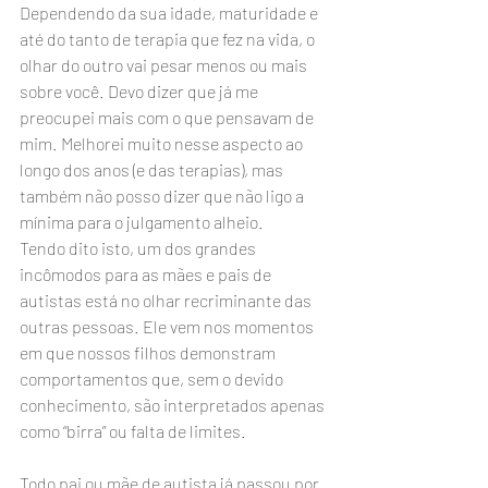
Dependendo da sua idade, maturidade e 
até do tanto de terapia que fez na vida, o 
olhar do outro vai pesar menos ou mais 
sobre você. Devo dizer que já me 
preocupei mais com o que pensavam de 
mim. Melhorei muito nesse aspecto ao 
longo dos anos (e das terapias), mas 
também não posso dizer que não ligo a 
mínima para o julgamento alheio.
Tendo dito isto, um dos grandes 
incômodos para as mães e pais de 
autistas está no olhar recriminante das 
outras pessoas. Ele vem nos momentos 
em que nossos filhos demonstram 
comportamentos que, sem o devido 
conhecimento, são interpretados apenas 
como “birra” ou falta de limites. 
Todo pai ou mãe de autista já passou por 