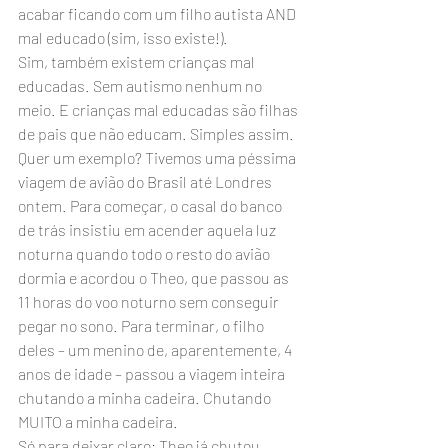
acabar ficando com um filho autista AND 
mal educado (sim, isso existe!).
Sim, também existem crianças mal 
educadas. Sem autismo nenhum no 
meio. E crianças mal educadas são filhas 
de pais que não educam. Simples assim. 
Quer um exemplo? Tivemos uma péssima 
viagem de avião do Brasil até Londres 
ontem. Para começar, o casal do banco 
de trás insistiu em acender aquela luz 
noturna quando todo o resto do avião 
dormia e acordou o Theo, que passou as 
11 horas do voo noturno sem conseguir 
pegar no sono. Para terminar, o filho 
deles – um menino de, aparentemente, 4 
anos de idade – passou a viagem inteira 
chutando a minha cadeira. Chutando 
MUITO a minha cadeira.
Só para deixar claro: Theo já chutou 