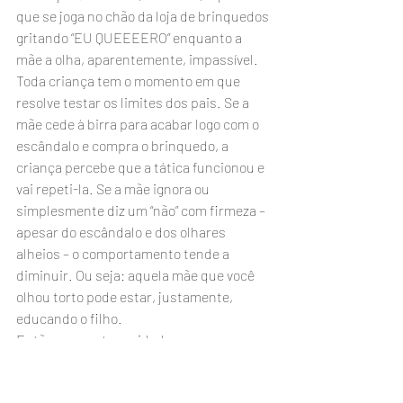
que se joga no chão da loja de brinquedos 
gritando “EU QUEEEERO” enquanto a 
mãe a olha, aparentemente, impassível. 
Toda criança tem o momento em que 
resolve testar os limites dos pais. Se a 
mãe cede à birra para acabar logo com o 
escândalo e compra o brinquedo, a 
criança percebe que a tática funcionou e 
vai repeti-la. Se a mãe ignora ou 
simplesmente diz um “não” com firmeza – 
apesar do escândalo e dos olhares 
alheios – o comportamento tende a 
diminuir. Ou seja: aquela mãe que você 
olhou torto pode estar, justamente, 
educando o filho.
Então, vamos ter cuidado com os 
julgamentos. Mas também vamos nos 
esforçar para ensinar limites aos nossos 