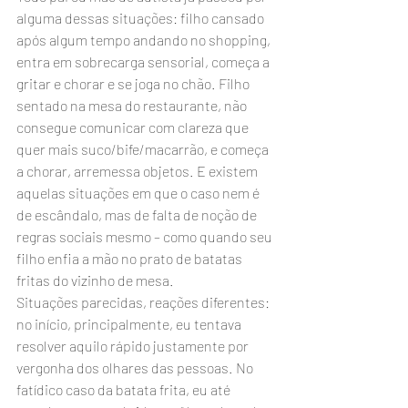
alguma dessas situações: filho cansado 
após algum tempo andando no shopping, 
entra em sobrecarga sensorial, começa a 
gritar e chorar e se joga no chão. Filho 
sentado na mesa do restaurante, não 
consegue comunicar com clareza que 
quer mais suco/bife/macarrão, e começa 
a chorar, arremessa objetos. E existem 
aquelas situações em que o caso nem é 
de escândalo, mas de falta de noção de 
regras sociais mesmo – como quando seu 
filho enfia a mão no prato de batatas 
fritas do vizinho de mesa.
Situações parecidas, reações diferentes: 
no início, principalmente, eu tentava 
resolver aquilo rápido justamente por 
vergonha dos olhares das pessoas. No 
fatídico caso da batata frita, eu até 