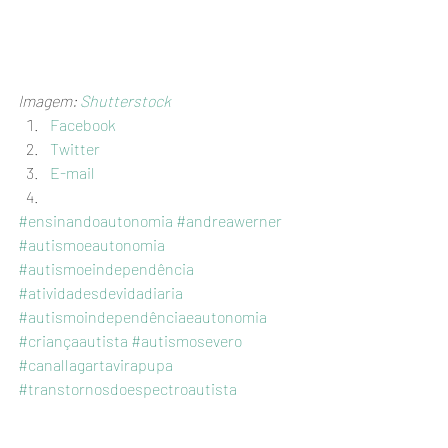
Imagem: 
Shutterstock
Facebook
Twitter
E-mail
#ensinandoautonomia
#andreawerner
#autismoeautonomia
#autismoeindependência
#atividadesdevidadiaria
#autismoindependênciaeautonomia
#criançaautista
#autismosevero
#canallagartavirapupa
#transtornosdoespectroautista
Dicas e pitacos