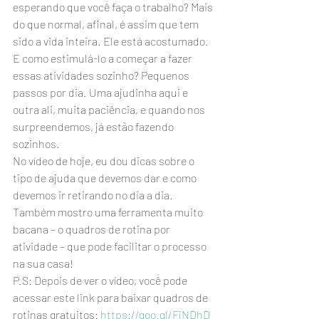
esperando que você faça o trabalho? Mais 
do que normal, afinal, é assim que tem 
sido a vida inteira. Ele está acostumado.
E como estimulá-lo a começar a fazer 
essas atividades sozinho? Pequenos 
passos por dia. Uma ajudinha aqui e 
outra ali, muita paciência, e quando nos 
surpreendemos, já estão fazendo 
sozinhos.
No vídeo de hoje, eu dou dicas sobre o 
tipo de ajuda que devemos dar e como 
devemos ir retirando no dia a dia. 
Também mostro uma ferramenta muito 
bacana – o quadros de rotina por 
atividade – que pode facilitar o processo 
na sua casa!
P.S: Depois de ver o vídeo, você pode 
acessar este link para baixar quadros de 
rotinas gratuitos: 
https://goo.gl/FjNDhD