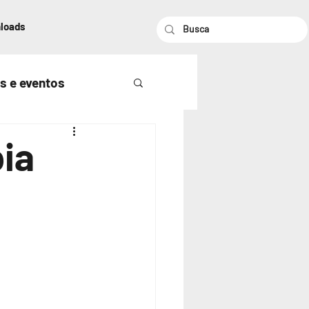
loads
s e eventos
pia