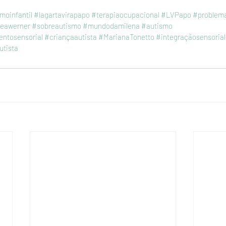
moinfantil
#lagartavirapapo
#terapiaocupacional
#LVPapo
#problema
eawerner
#sobreautismo
#mundodamilena
#autismo
ntosensorial
#criançaautista
#MarianaTonetto
#integraçãosensorial
utista