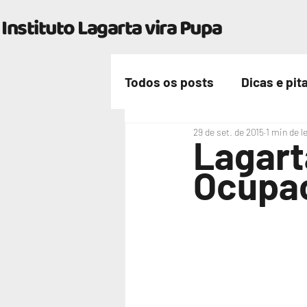
Instituto Lagarta vira Pupa
Todos os posts
Dicas e pit
29 de set. de 2015
1 min de l
Nossa vida
Lagart
Ocupac