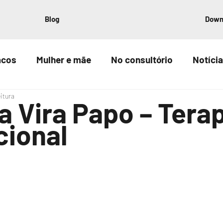
Blog
Down
acos
Mulher e mãe
No consultório
Notícia
eitura
a Vira Papo – Tera
ional