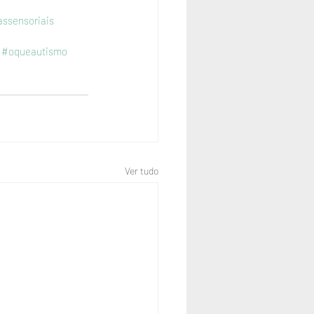
ssensoriais
#oqueautismo
Ver tudo