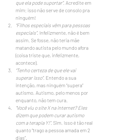
que ela pode suportar”
. Acredite em 
mim: isso não serve de consolo pra 
ninguém!
“Filhos especiais vêm para pessoas 
especiais”. 
Infelizmente, não é bem 
assim. Se fosse, não teria mãe 
matando autista pelo mundo afora 
(coisa triste que, infelizmente, 
acontece).
“Tenho certeza de que ele vai 
superar isso”
. Entendo a sua 
intenção, mas ninguém “supera” 
autismo. Autismo, pelo menos por 
enquanto, não tem cura.
“Você viu o site X na internet? Eles 
dizem que podem curar autismo 
com a terapia Y!”
. Sim. Isso é tão real 
quanto “trago a pessoa amada em 2 
dias”.