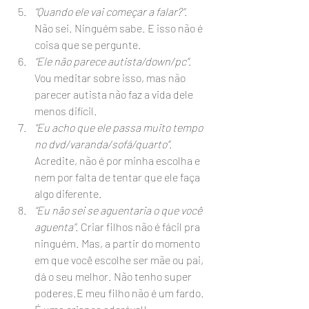
“Quando ele vai começar a falar?”
. 
Não sei. Ninguém sabe. E isso não é 
coisa que se pergunte.
“Ele não parece autista/down/pc”
. 
Vou meditar sobre isso, mas não 
parecer autista não faz a vida dele 
menos difícil.
“Eu acho que ele passa muito tempo 
no dvd/varanda/sofá/quarto”
. 
Acredite, não é por minha escolha e 
nem por falta de tentar que ele faça 
algo diferente.
“Eu não sei se aguentaria o que você 
aguenta”
. Criar filhos não é fácil pra 
ninguém. Mas, a partir do momento 
em que você escolhe ser mãe ou pai, 
dá o seu melhor. Não tenho super 
poderes.E meu filho não é um fardo. 