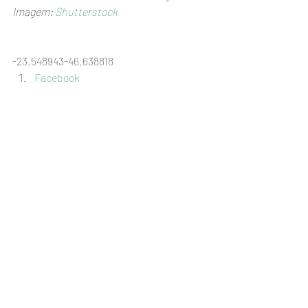
Imagem: 
Shutterstock
-23.548943-46.638818
Facebook
Twitter
E-mail
#blogmaterno
#autismoinfantil
#oquenãodizer
#maternidadeeautismo
#andreawerner
#descobertadoautismo
#sobreautismo
#autismo
#oautismo
#transtornodoespectroautista
#diagnósticoautismo
#criançasautistas
#oqueautismo
#mãedeautista
#autista
Dicas e pitacos