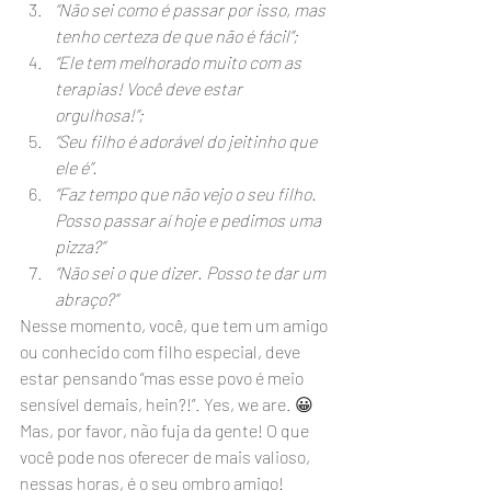
“Não sei como é passar por isso, mas 
tenho certeza de que não é fácil”;
“Ele tem melhorado muito com as 
terapias! Você deve estar 
orgulhosa!”;
“Seu filho é adorável do jeitinho que 
ele é”.
“Faz tempo que não vejo o seu filho. 
Posso passar aí hoje e pedimos uma 
pizza?”
“Não sei o que dizer. Posso te dar um 
abraço?”
Nesse momento, você, que tem um amigo 
ou conhecido com filho especial, deve 
estar pensando “mas esse povo é meio 
sensível demais, hein?!”. Yes, we are. 😀
Mas, por favor, não fuja da gente! O que 
você pode nos oferecer de mais valioso, 
nessas horas, é o seu ombro amigo!