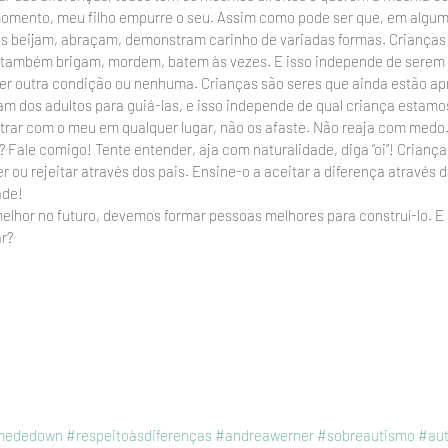
omento, meu filho empurre o seu. Assim como pode ser que, em algu
as beijam, abraçam, demonstram carinho de variadas formas. Crianças
também brigam, mordem, batem às vezes. E isso independe de serem a
er outra condição ou nenhuma. Crianças são seres que ainda estão apr
 dos adultos para guiá-las, e isso independe de qual criança estamos
ntrar com o meu em qualquer lugar, não os afaste. Não reaja com medo
 Fale comigo! Tente entender, aja com naturalidade, diga “oi”! Crianç
 ou rejeitar através dos pais. Ensine-o a aceitar a diferença através d
ade!
or no futuro, devemos formar pessoas melhores para construí-lo. E i
r?
mededown
#respeitoàsdiferenças
#andreawerner
#sobreautismo
#au