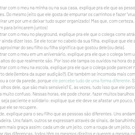
trar com o meu na minha ou na sua casa, explique pra ele que as pesso
es. Do mesmo jeito que ele gosta de empurrar os carrinhos e fazer “v
eirar um por um e deixar tudo super organizado! Mas que, com certeza, 
 para brincarem juntos! 
trar com o meu no playground, explique pra ele que o colega corre atrá
inda dizer isso. Se ele tocar no cabelo da sua filha, explique que ele
aproximar do seu filho ou filha significa que gostou dele (ou dela).
trar com o meu em um aniversário, explique pra ele que o colega tem 
 altos do que realmente são. Por isso ele tampa os ouvidos na hora do 
trar com o meu na escola, explique pra ele que o colega pode parecer 
rto dele (lembra da super audição?). Ele também se incomoda mais com
ou a cor da parede, porque 
ele percebe tudo de uma forma diferente
. 
olhos dele, que são mais sensíveis? E, às vezes, tudo isso que ele perc
a muito confuso. Nessas horas, ele pode chorar, fazer muitos barulhos 
 seja paciente e solidário: explique que ele deve se afastar um pouco, 
ue ele se recupere.
de, explique para o seu filho que as pessoas são diferentes. Uns anda
ira. Uns falam, outros se expressam através de sinais, de barulhinhos
tem mais graça assim: cada um de um jeito, com a roupa de um jeito, c
sar das diferenças, todos têm os mesmos direitos e querem a mesma cois