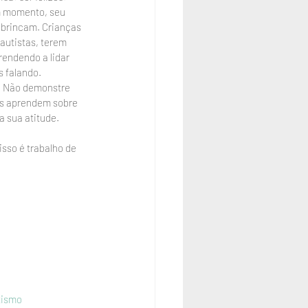
m momento, seu 
 brincam. Crianças 
utistas, terem 
endendo a lidar 
 falando. 
. Não demonstre 
as aprendem sobre 
a sua atitude. 
sso é trabalho de 
tismo