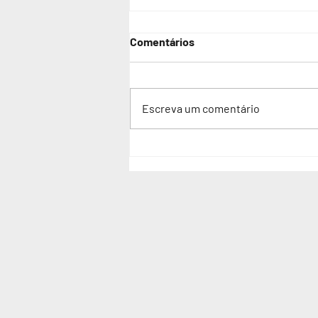
Comentários
Escreva um comentário
Comunicação Aumentativa e
Alternativa, recursos e
implementação