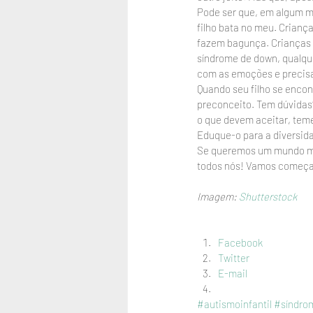
Pode ser que, em algum m
filho bata no meu. Crianç
fazem bagunça. Crianças 
síndrome de down, qualqu
com as emoções e precisam
Quando seu filho se enco
preconceito. Tem dúvidas?
o que devem aceitar, temer
Eduque-o para a diversid
Se queremos um mundo melh
todos nós! Vamos começa
Imagem: 
Shutterstock
Facebook
Twitter
E-mail
#autismoinfantil
#síndro