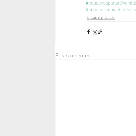
#educandoparaadiversid
#criançascomdeficiênci
Dicas e pitacos
Posts recentes