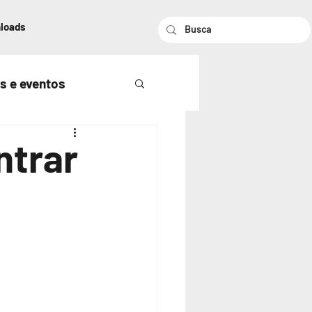
loads
s e eventos
ntrar