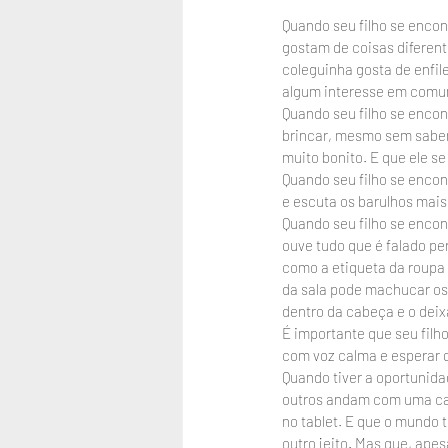
Quando seu filho se encon
gostam de coisas diferent
coleguinha gosta de enfil
algum interesse em comum
Quando seu filho se encon
brincar, mesmo sem saber a
muito bonito. E que ele se 
Quando seu filho se encon
e escuta os barulhos mais
Quando seu filho se encon
ouve tudo que é falado pe
como a etiqueta da roupa 
da sala pode machucar os 
dentro da cabeça e o deix
É importante que seu filho
com voz calma e esperar q
Quando tiver a oportunida
outros andam com uma cade
no tablet. E que o mundo 
outro jeito. Mas que, ape