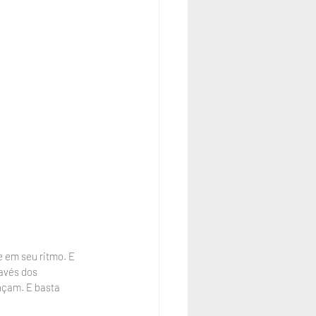
 em seu ritmo. E 
avés dos 
nçam. E basta 