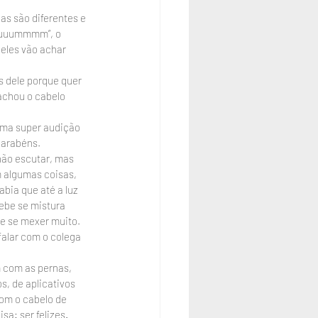
as são diferentes e 
ruuuummmm”, o 
eles vão achar 
s dele porque quer 
 achou o cabelo 
uma super audição 
parabéns.
não escutar, mas 
 algumas coisas, 
Sabia que até a luz 
ebe se mistura 
e se mexer muito. 
falar com o colega 
m com as pernas, 
, de aplicativos 
om o cabelo de 
a: ser felizes.