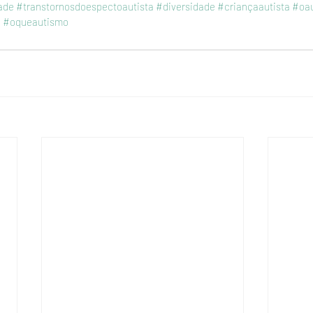
ade
#transtornosdoespectoautista
#diversidade
#criançaautista
#oa
a
#oqueautismo